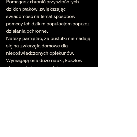
Pomagasz chronić przyszłość tych
dzikich ptaków, zwiększając
świadomość na temat sposobów
pomocy ich dzikim populacjom poprzez
działania ochronne.
Należy pamiętać, że pustułki nie nadają
się na zwierzęta domowe dla
niedoświadczonych opiekunów.
Wymagają one dużo nauki, kosztów
utrzymania i odpowiedniego
schronienia, a także codziennej opieki i
uwagi, aby zapewnić im życie jak
najbardziej zbliżone do życia ich dzikich
populacji.
Początek strony