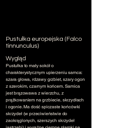
Pustułka europejska (Falco
tinnunculus)
Wygląd
Pustułka to mały sokół o
charakterystycznym upierzeniu samca:
szara głowa, rdzawy grzbiet, szary ogon
z szerokim, czarnym końcem. Samica
jest brązowawa z wierzchu, z
prążkowaniem na grzbiecie, skrzydłach
i ogonie. Ma dość spiczaste końcówki
skrzydeł (w przeciwieństwie do
zaokrąglonych, szerszych skrzydeł
jastrzębi) i wyraźne ciemne plamki na