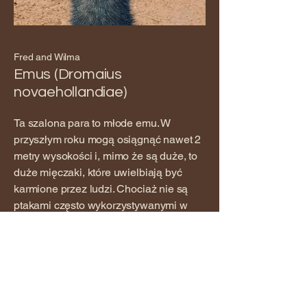
Fred and Wilma
Emus (Dromaius
novaehollandiae)
Ta szalona para to młode emu. W
przyszłym roku mogą osiągnąć nawet 2
metry wysokości i, mimo że są duże, to
duże mięczaki, które uwielbiają być
karmione przez ludzi. Chociaż nie są
ptakami często wykorzystywanymi w
sokolnictwie (drapieżne), wciąż
przypominają żywe dinozaury.
Te dwa bezgrzebieniowce są drugimi co
do wielkości ptakami na świecie i jedzą
bardzo dużo, więc ich wyżywienie i
opieka kosztują około 100 zł